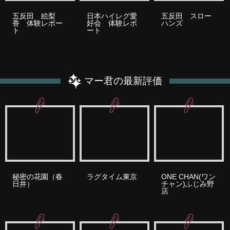
五反田 絵梨
日本ハイレグ愛
五反田 スロー
香 体験レポー
好会 体験レポ
ハンズ
ト
ート
マー君の最新評価
秘密の花園（春
ラグタイム東京
ONE CHAN(ワン
日井）
チャン)ふじみ野
店