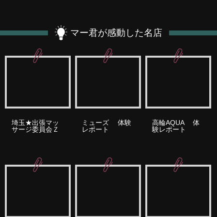
マー君が感動した名店
埼玉★出張マッ
ミューズ 体験
高輪AQUA 体
サージ委員会Ｚ
レポート
験レポート