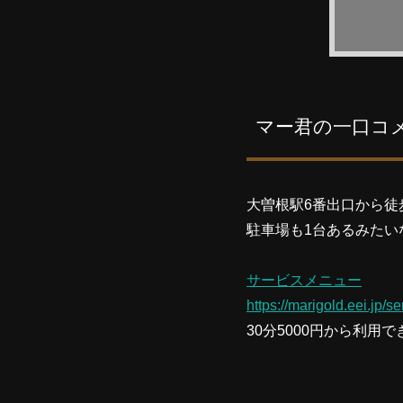
マー君の一口コ
大曽根駅6番出口から徒
駐車場も1台あるみたい
サービスメニュー
https://marigold.eei.jp/se
30分5000円から利