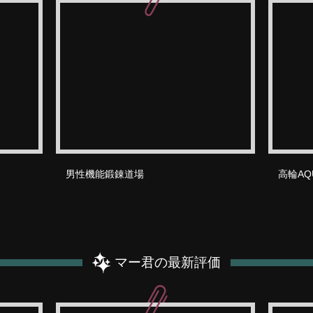
男性機能鍛錬道場
高輪A
マー君の最新評価