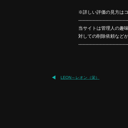
※詳しい評価の見方はコ
----------------------------------
当サイトは管理人の趣
対しての削除依頼など
----------------------------------
LEON～レオン（栄）