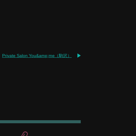
Private Salon You&amp;me（駒沢）