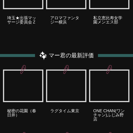
埼玉★出張マッ
アロマファンタ
私立恵比寿女学
サージ委員会Ｚ
ジー横浜
園メンエス部
マー君の最新評価
秘密の花園（春
ラグタイム東京
ONE CHAN(ワン
日井）
チャン)ふじみ野
店