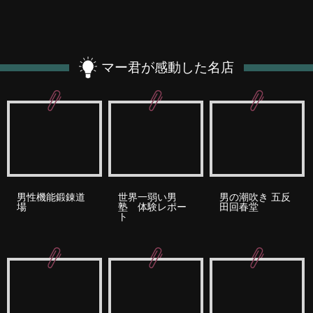
マー君が感動した名店
男性機能鍛錬道
世界一弱い男
男の潮吹き 五反
場
塾 体験レポー
田回春堂
ト