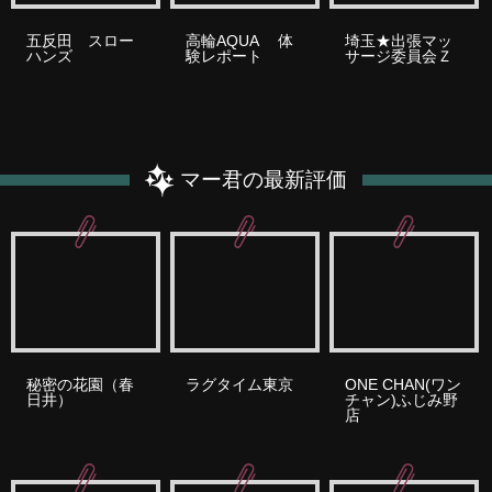
五反田 スロー
高輪AQUA 体
埼玉★出張マッ
ハンズ
験レポート
サージ委員会Ｚ
マー君の最新評価
秘密の花園（春
ラグタイム東京
ONE CHAN(ワン
日井）
チャン)ふじみ野
店