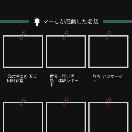
マー君が感動した名店
男の潮吹き 五反
世界一弱い男
熊谷 アロマージ
田回春堂
塾 体験レポー
ュ
ト