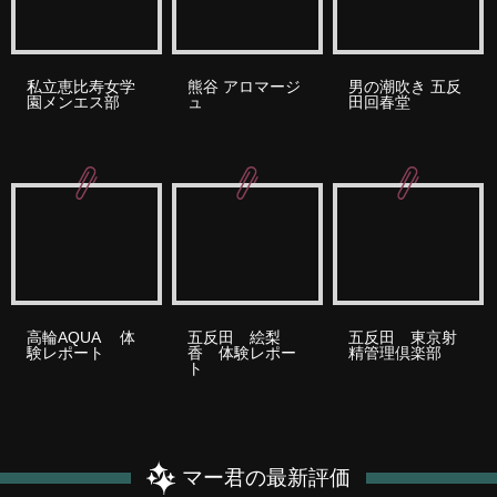
私立恵比寿女学
熊谷 アロマージ
男の潮吹き 五反
園メンエス部
ュ
田回春堂
高輪AQUA 体
五反田 絵梨
五反田 東京射
験レポート
香 体験レポー
精管理倶楽部
ト
マー君の最新評価