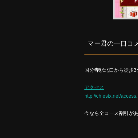
マー君の一口コ
国分寺駅北口から徒歩3
アクセス
http://ch.estx.net/access
今なら全コース割引が