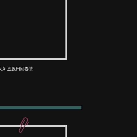
吹き 五反田回春堂