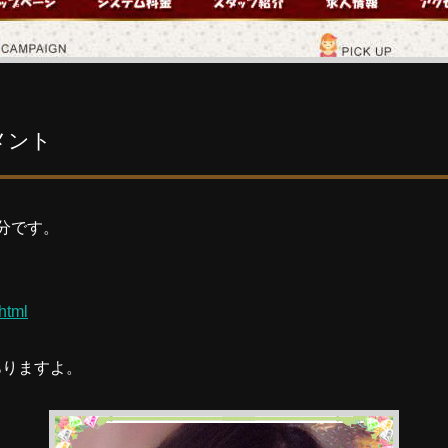
メント
分です。
.html
ありますよ。