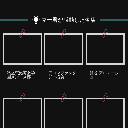
マー君が感動した名店
私立恵比寿女学
アロマファンタ
熊谷 アロマージ
園メンエス部
ジー横浜
ュ