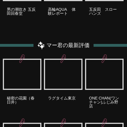
男の潮吹き 五反
高輪AQUA 体
五反田 スロー
田回春堂
験レポート
ハンズ
マー君の最新評価
秘密の花園（春
ラグタイム東京
ONE CHAN(ワン
日井）
チャン)ふじみ野
店