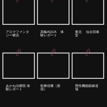
アロマファンタ
高輪AQUA 体
東北 仙台回春
ジー横浜
験レポート
堂
あかね治療院 体
歌舞伎蝶（新
男性機能鍛錬道
験レポート
宿）
場