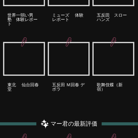
世界一弱い男
ミューズ 体験
五反田 スロー
塾 体験レポー
レポート
ハンズ
ト
東北 仙台回春
五反田 Ｍ回春 デ
歌舞伎蝶（新
堂
ボラ
宿）
マー君の最新評価