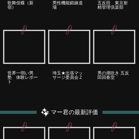
歌舞伎蝶（新
男性機能鍛錬道
五反田 東京射
宿）
場
精管理倶楽部
世界一弱い男
埼玉★出張マッ
男の潮吹き 五反
塾 体験レポー
サージ委員会Ｚ
田回春堂
ト
マー君の最新評価