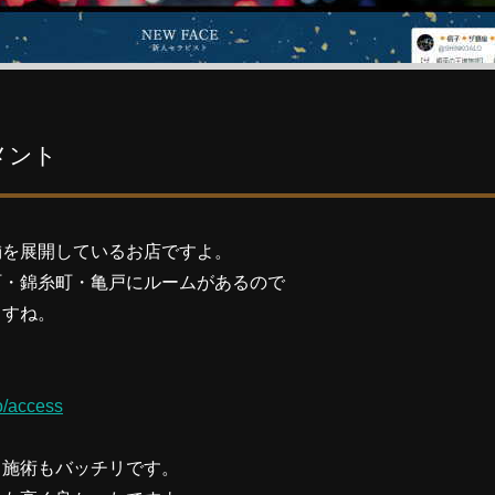
メント
舗を展開しているお店ですよ。
町・錦糸町・亀戸にルームがあるので
ますね。
o/access
り施術もバッチリです。