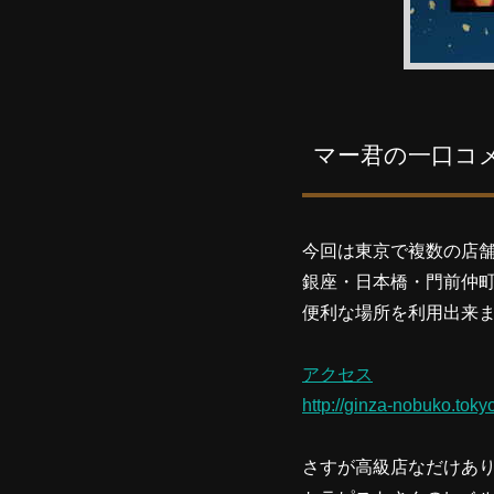
マー君の一口コ
今回は東京で複数の店
銀座・日本橋・門前仲
便利な場所を利用出来
アクセス
http://ginza-nobuko.toky
さすが高級店なだけあ