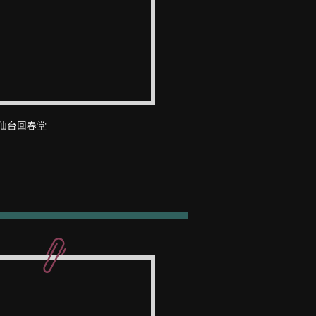
仙台回春堂