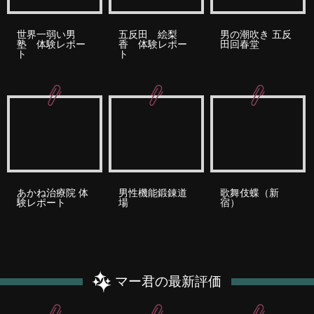
世界一弱い男
五反田 絵梨
男の潮吹き 五反
塾 体験レポー
香 体験レポー
田回春堂
ト
ト
あかね治療院 体
男性機能鍛錬道
歌舞伎蝶（新
験レポート
場
宿）
マー君の最新評価