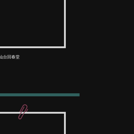
仙台回春堂