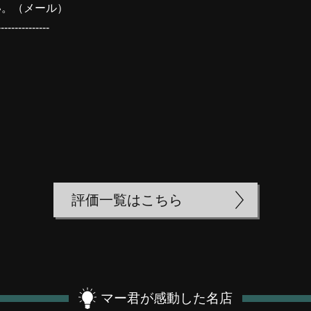
い。（
メール
）
---------------
評価一覧はこちら
マー君が感動した名店