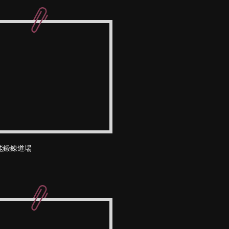
能鍛錬道場