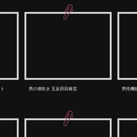
ート
男の潮吹き 五反田回春堂
男性機