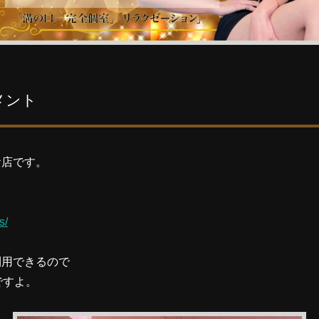
メント
お店です。
s/
利用できるので
ですよ。