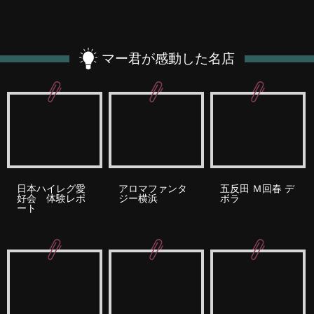
マー君が感動した名店
日本ハイレグ愛
アロマファンタ
五反田 Ｍ回春 デ
好会 体験レポ
ジー横浜
ボラ
ート