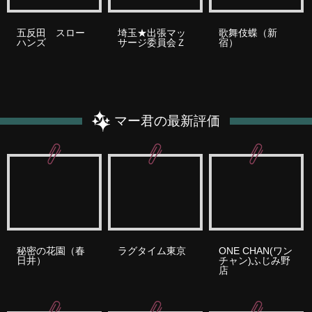
五反田 スロー
埼玉★出張マッ
歌舞伎蝶（新
ハンズ
サージ委員会Ｚ
宿）
マー君の最新評価
秘密の花園（春
ラグタイム東京
ONE CHAN(ワン
日井）
チャン)ふじみ野
店