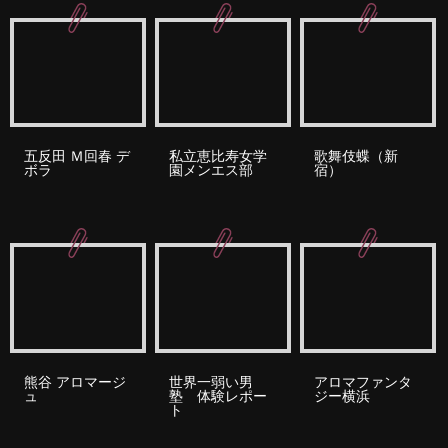
五反田 Ｍ回春 デ
私立恵比寿女学
歌舞伎蝶（新
ボラ
園メンエス部
宿）
熊谷 アロマージ
世界一弱い男
アロマファンタ
ュ
塾 体験レポー
ジー横浜
ト