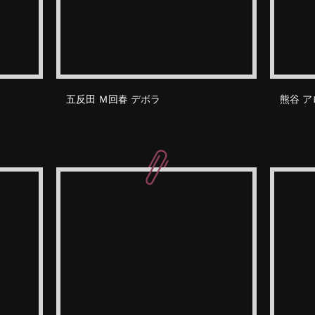
五反田 Ｍ回春 デボラ
熊谷 