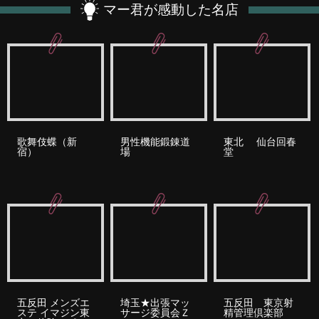
マー君が感動した名店
歌舞伎蝶（新
男性機能鍛錬道
東北 仙台回春
宿）
場
堂
五反田 メンズエ
埼玉★出張マッ
五反田 東京射
ステ イマジン東
サージ委員会Ｚ
精管理倶楽部