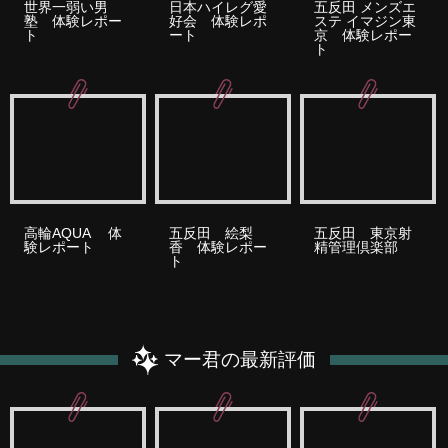
世界一弱い男
日本ハイレグ愛
五反田 メンズエ
塾 体験レポー
好会 体験レポ
ステ イマジン東
ト
ート
京 体験レポー
ト
高輪AQUA 体
五反田 絵梨
五反田 東京射
験レポート
香 体験レポー
精管理倶楽部
ト
マー君の最新評価